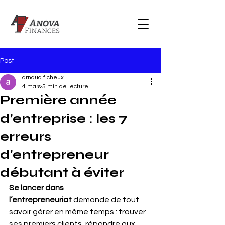
Post
arnaud ficheux
4 mars
5 min de lecture
Première année
d’entreprise : les 7
erreurs
d'entrepreneur
débutant à éviter
Se lancer dans 
l’entrepreneuriat
 demande de tout 
savoir gérer en même temps : trouver 
ses premiers clients, répondre aux 