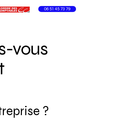
06 51 45 73 79
es-vous
t
reprise ?