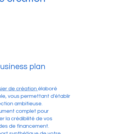
usiness plan
ier de création
élaboré
e, vous permettant d'établir
ection ambitieuse.
ument complet pour
r la crédibilité de vos
es de financement.
ort synthétique de votre