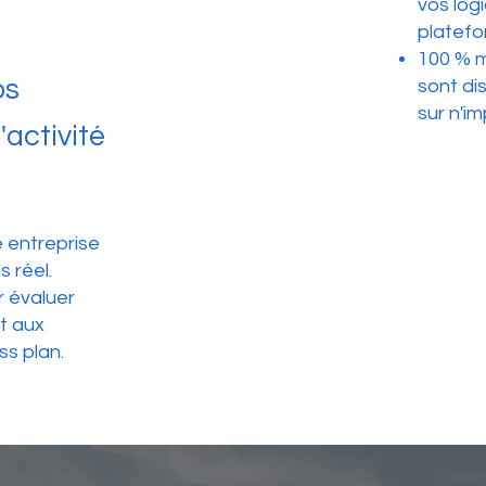
vos logi
platefo
100 % m
os
sont di
sur n'im
activité
e entreprise
 réel.
 évaluer
t aux
ss plan.