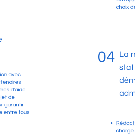
choix de
e
04
La r
stat
xion avec
dém
rtenaires
mes d'aide.
admi
ojet de
r garantir
e entre tous
Rédacti
charge 