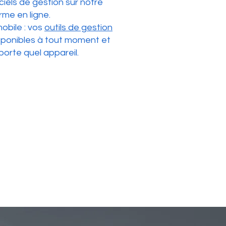
ciels de gestion sur notre
rme en ligne.
obile : vos
outils de gestion
sponibles à tout moment et
porte quel appareil.​