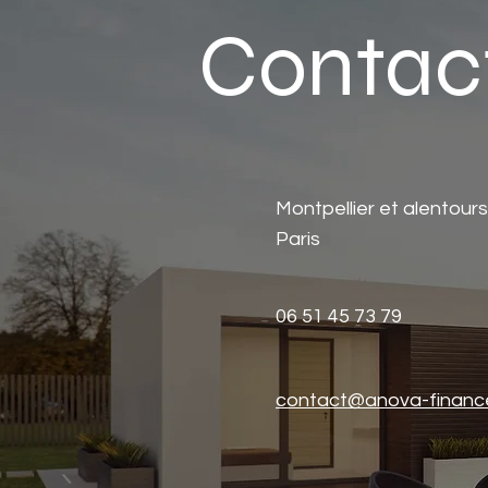
Contac
Montpellier et alentours
Paris
06 51 45 73 79
contact@anova-financ