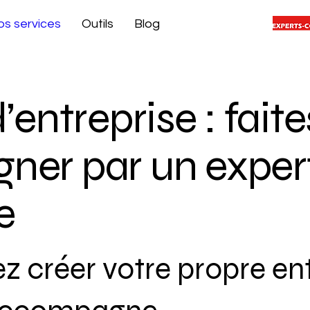
s services
Outils
Blog
’entreprise : fait
er par un exper
e
z créer votre propre ent