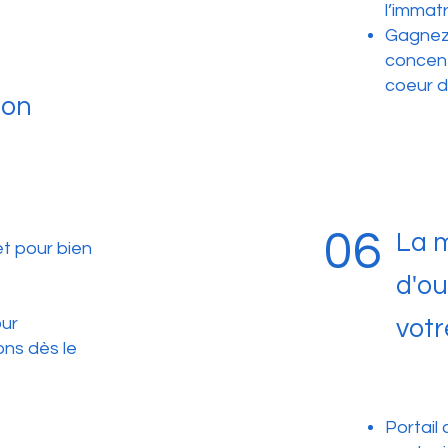
l’immatr
Gagnez 
concent
coeur d
ion
06
La m
et pour bien
d'ou
our
votr
ons dès le
Portail