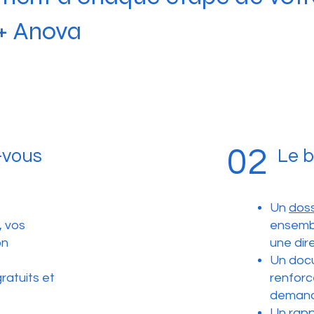
 + Anova
02
-vous
Le b
Un
doss
, vos
ensembl
on
une dir
Un doc
ratuits et
renforce
demand
Un rapp