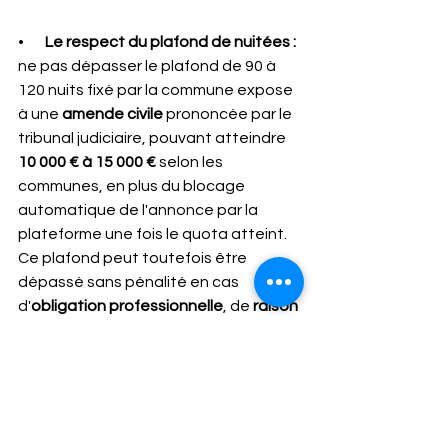
•       
Le respect du plafond de nuitées : 
ne pas dépasser le plafond de 90 à 
120 nuits fixé par la commune expose 
à une 
amende civile
 prononcée par le 
tribunal judiciaire, pouvant atteindre 
10 000 € à 15 000 €
 selon les 
communes, en plus du blocage 
automatique de l'annonce par la 
plateforme une fois le quota atteint. 
Ce plafond peut toutefois être 
dépassé sans pénalité en cas 
d'
obligation professionnelle
, de 
raison 
de santé
 ou de 
force majeure
 — par 
exemple une absence de plus de trois 
mois pour suivre une formation 
continue ou pour raisons médicales.
•       
La sécurité du logement : 
le 