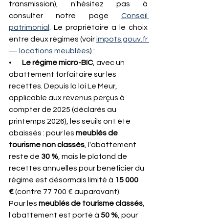
transmission), n'hésitez pas à 
consulter notre page 
Conseil 
patrimonial
. Le propriétaire a le choix 
entre deux régimes (voir 
impots.gouv.fr
— locations meublées
) :
•       
Le régime micro-BIC
, avec un 
abattement forfaitaire sur les 
recettes. Depuis la loi Le Meur, 
applicable aux revenus perçus à 
compter de 2025 (déclarés au 
printemps 2026), les seuils ont été 
abaissés : pour les 
meublés de 
tourisme non classés
, l'abattement 
reste de 
30 %
, mais le plafond de 
recettes annuelles pour bénéficier du 
régime est désormais limité à 
15 000 
€
 (contre 77 700 € auparavant). 
Pour les 
meublés de tourisme classés
, 
l'abattement est porté à 
50 %
, pour 